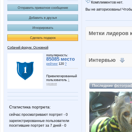
Комплиментов нет.
Отправить приватное сообщение
Вы не авторизованы! Чтоб
Добавить в друзья
Игнорировать
Метки лидеров
Сделать подарок
Собачий форум: Основной
популярность:
85085 место
Интервью
рейтинг
120
?
Привилегированный
пользователь
1
уровня
Последние
фотогра
Статистика портрета:
сейчас просматривают портрет - 0
зарегистрированные пользователи
посетившие портрет за 7 дней - 0